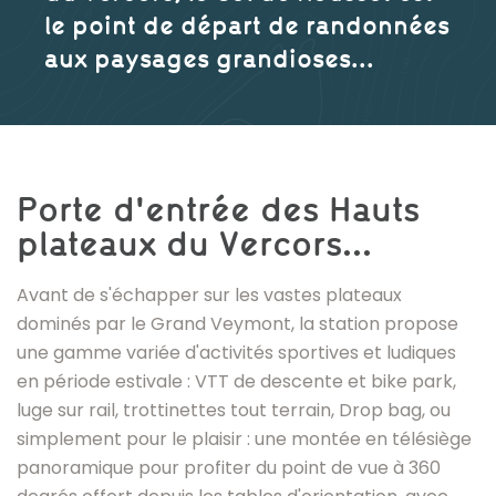
le point de départ de randonnées
aux paysages grandioses...
Accueil
Porte d'entrée des Hauts
Destinations
plateaux du Vercors...
Les
stations
villages
Avant de s'échapper sur les vastes plateaux
Col
dominés par le Grand Veymont, la station propose
de
une gamme variée d'activités sportives et ludiques
Rousset
en période estivale : VTT de descente et bike park,
luge sur rail, trottinettes tout terrain, Drop bag, ou
simplement pour le plaisir : une montée en télésiège
panoramique pour profiter du point de vue à 360