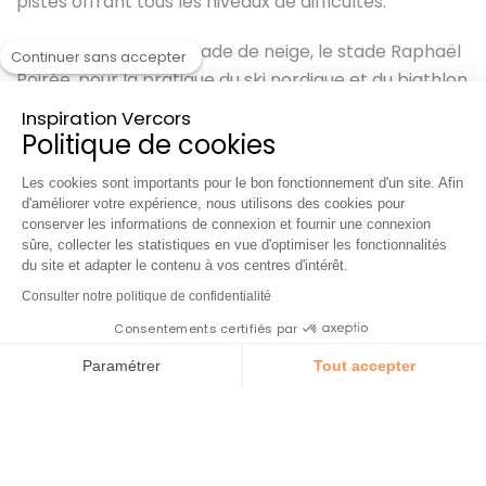
pistes offrant tous les niveaux de difficultés.
À 5km se trouve un stade de neige, le stade Raphaël
Continuer sans accepter
Poirée, pour la pratique du ski nordique et du biathlon
ou du ski-roues hors neige.
Inspiration Vercors
Politique de cookies
Une voie blanche permet aux amateurs de Fatbike,
aux randonneurs en raquettes à neige, aux traîneaux
Les cookies sont importants pour le bon fonctionnement d'un site. Afin
d'améliorer votre expérience, nous utilisons des cookies pour
à chiens et aux skieurs de fond de relier le Col de
conserver les informations de connexion et fournir une connexion
Rousset à Font d'Urle.
sûre, collecter les statistiques en vue d'optimiser les fonctionnalités
du site et adapter le contenu à vos centres d'intérêt.
Consulter notre politique de confidentialité
Consentements certifiés par
Paramétrer
Tout accepter
Plateforme de Gestion du Consentement : Personnalisez vos Op
Axeptio consent
Notre plateforme vous permet d'adapter et de gérer vos paramèt