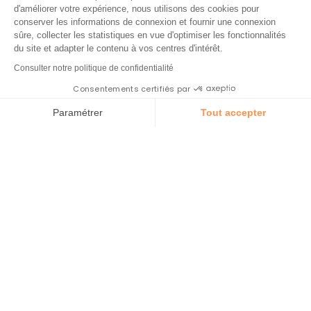
d'améliorer votre expérience, nous utilisons des cookies pour
conserver les informations de connexion et fournir une connexion
sûre, collecter les statistiques en vue d'optimiser les fonctionnalités
du site et adapter le contenu à vos centres d'intérêt.
Consulter notre politique de confidentialité
Consentements certifiés par
Paramétrer
Tout accepter
Plateforme de Gestion du Consentement : Personnalisez vos Op
Axeptio consent
Visites culturelles
Notre plateforme vous permet d'adapter et de gérer vos paramèt
Accueil
S'inspirer
Visites
Le Vercors a traversé les âges en offrant aux
culturelles